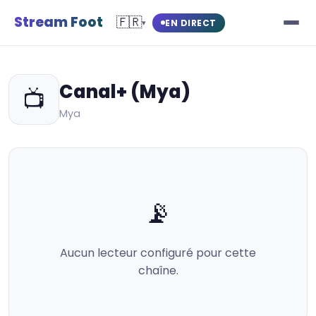
Stream Foot
🇫🇷
EN DIRECT
▾
Canal+ (Mya)
📺
Mya
📡
Aucun lecteur configuré pour cette
chaîne.