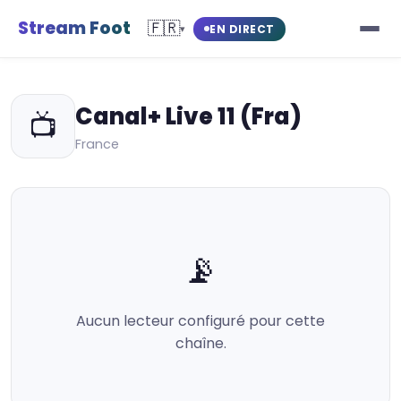
Stream Foot
🇫🇷
EN DIRECT
▾
Canal+ Live 11 (Fra)
📺
France
📡
Aucun lecteur configuré pour cette
chaîne.