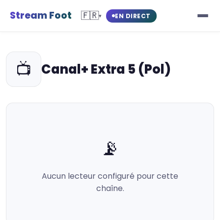
Stream Foot
🇫🇷
EN DIRECT
▾
📺
Canal+ Extra 5 (Pol)
📡
Aucun lecteur configuré pour cette
chaîne.