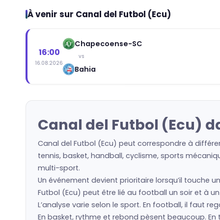
À venir sur Canal del Futbol (Ecu)
Chapecoense-SC
16:00
vs
16.08.2026
Bahia
Canal del Futbol (Ecu) d
Canal del Futbol (Ecu) peut correspondre à différe
tennis, basket, handball, cyclisme, sports mécaniqu
multi-sport.
Un événement devient prioritaire lorsqu’il touche u
Futbol (Ecu) peut être lié au football un soir et à 
L’analyse varie selon le sport. En football, il faut 
En basket, rythme et rebond pèsent beaucoup. En ten