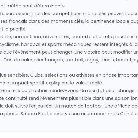
s et météo sont déterminants.
s européens, mais les compétitions mondiales peuvent occup
hlètes français dans des moments clés, la pertinence locale 
la priorité.
 date, compétition, adversaires, contexte et effets possibles d
cyclisme, handball et sports mécaniques restent intégrés à la 
 ce que l’événement peut changer. Une victoire peut modifier 
Dans le calendrier français, football, rugby, tennis, basket, 
us sensibles. Clubs, sélections ou athlètes en phase importan
 et impact sportif expliquent la valeur réelle.
être relié au prochain rendez-vous. Un résultat peut changer 
e continuité rend l’événement plus lisible dans une saison lo
hie doit suivre l’enjeu réel. Un match de football, une affiche d
phase. Stream Foot conserve son orientation, mais Canal del 