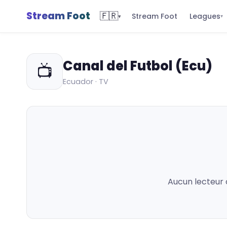
Stream Foot
🇫🇷
Leagues
Stream Foot
▾
▾
Canal del Futbol (Ecu)
📺
Ecuador · TV
Aucun lecteur 