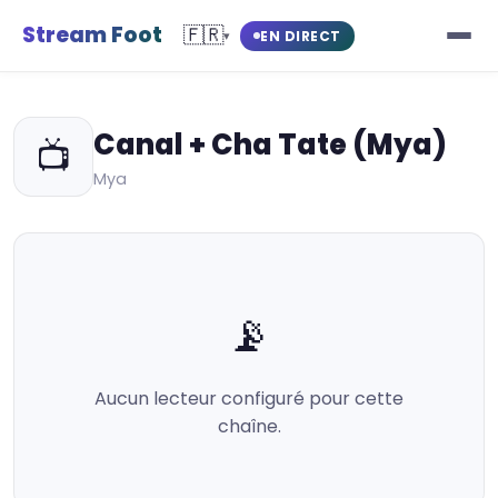
Stream Foot
🇫🇷
EN DIRECT
▾
Canal + Cha Tate (Mya)
📺
Mya
📡
Aucun lecteur configuré pour cette
chaîne.