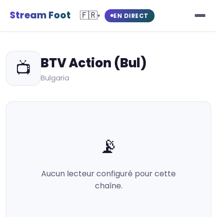
Stream Foot
🇫🇷
EN DIRECT
▾
BTV Action (Bul)
📺
Bulgaria
📡
Aucun lecteur configuré pour cette
chaîne.