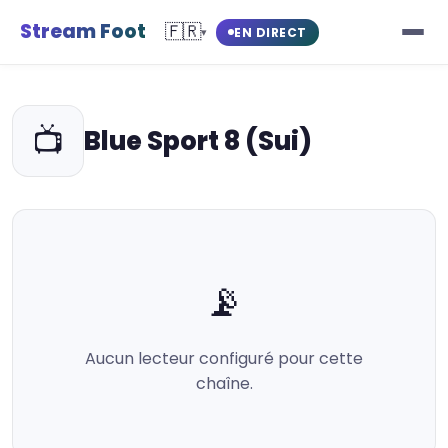
Stream Foot
🇫🇷
EN DIRECT
▾
📺
Blue Sport 8 (Sui)
📡
Aucun lecteur configuré pour cette
chaîne.