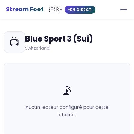
Stream Foot
🇫🇷
EN DIRECT
▾
Blue Sport 3 (Sui)
📺
Switzerland
📡
Aucun lecteur configuré pour cette
chaîne.