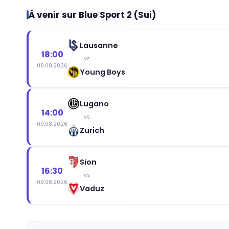
À venir sur Blue Sport 2 (Sui)
Lausanne
18:00
vs
08.08.2026
Young Boys
Lugano
14:00
vs
09.08.2026
Zurich
Sion
16:30
vs
09.08.2026
Vaduz