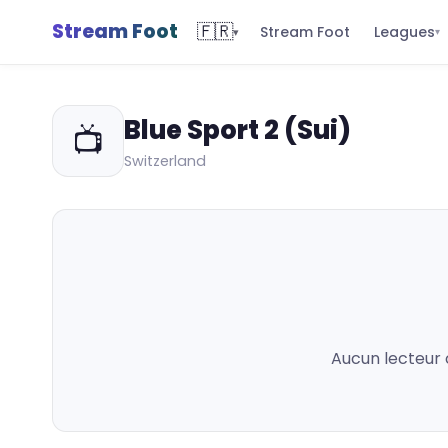
Stream Foot
🇫🇷
Leagues
Stream Foot
▾
▾
Blue Sport 2 (Sui)
📺
Switzerland
Aucun lecteur 