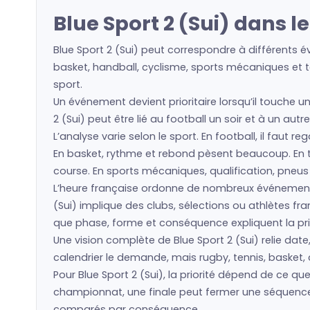
Blue Sport 2 (Sui) dans 
Blue Sport 2 (Sui) peut correspondre à différents é
basket, handball, cyclisme, sports mécaniques et to
sport.
Un événement devient prioritaire lorsqu’il touche un
2 (Sui) peut être lié au football un soir et à un au
L’analyse varie selon le sport. En football, il faut 
En basket, rythme et rebond pèsent beaucoup. En ten
course. En sports mécaniques, qualification, pneu
L’heure française ordonne de nombreux événements
(Sui) implique des clubs, sélections ou athlètes 
que phase, forme et conséquence expliquent la prio
Une vision complète de Blue Sport 2 (Sui) relie date
calendrier le demande, mais rugby, tennis, basket, 
Pour Blue Sport 2 (Sui), la priorité dépend de ce 
championnat, une finale peut fermer une séquence. 
comparés par conséquence.