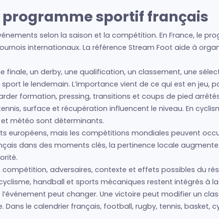
le programme sportif français
vénements selon la saison et la compétition. En France, le pr
urnois internationaux. La référence Stream Foot aide à organis
e finale, un derby, une qualification, un classement, une séle
tre sport le lendemain. L’importance vient de ce qui est en jeu,
regarder formation, pressing, transitions et coups de pied arrêté
nis, surface et récupération influencent le niveau. En cyclism
s et météo sont déterminants.
 européens, mais les compétitions mondiales peuvent occupe
français dans des moments clés, la pertinence locale augmente
rité.
, compétition, adversaires, contexte et effets possibles du rés
cyclisme, handball et sports mécaniques restent intégrés à la 
que l’événement peut changer. Une victoire peut modifier un cl
Dans le calendrier français, football, rugby, tennis, basket, 