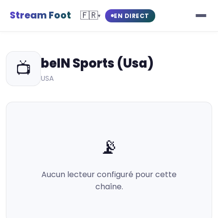
Stream Foot
🇫🇷
EN DIRECT
▾
beIN Sports (Usa)
📺
USA
📡
Aucun lecteur configuré pour cette
chaîne.