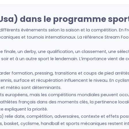
(Usa) dans le programme sport
ifférents événements selon la saison et la compétition. En F
écaniques et tournois internationaux. La référence Stream Foot
ne finale, un derby, une qualification, un classement, une séle
n soir et à un autre sport le lendemain. L’importance vient de 
regarder formation, pressing, transitions et coups de pied arrêté
nis, surface et récupération influencent le niveau. En cyclism
s et météo sont déterminants.
s européens, mais les compétitions mondiales peuvent occup
u athlètes français dans des moments clés, la pertinence loc
expliquent la priorité.
 relie date, compétition, adversaires, contexte et effets poss
s, basket, cyclisme, handball et sports mécaniques restent inté