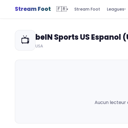
Stream Foot
🇫🇷
Leagues
Stream Foot
▾
▾
beIN Sports US Espanol 
📺
USA
Aucun lecteur 