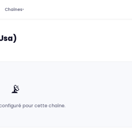
Chaînes
▾
(Usa)
📡
configuré pour cette chaîne.