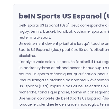
beIN Sports US Espanol 
beIN Sports US Espanol (Usa) peut correspondre à d
rugby, tennis, basket, handball, cyclisme, sports m
rester multi-sport.
Un événement devient prioritaire lorsqu’il touche u
Sports US Espanol (Usa) peut être lié au football u
discipline.
L’analyse varie selon le sport. En football, il faut 
En basket, rythme et rebond pèsent beaucoup. En ten
course. En sports mécaniques, qualification, pneu
L’heure française ordonne de nombreux événement
US Espanol (Usa) implique des clubs, sélections o
recherche, tandis que phase, forme et conséquence 
Une vision complète de beIN Sports US Espanol (Usa)
lorsque le calendrier le demande, mais rugby, tenni