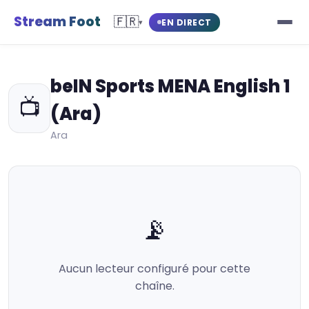
Stream Foot
🇫🇷
EN DIRECT
▾
beIN Sports MENA English 1
📺
(Ara)
Ara
📡
Aucun lecteur configuré pour cette
chaîne.