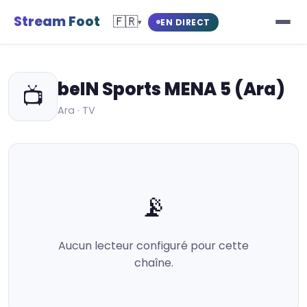
Stream Foot
🇫🇷
EN DIRECT
▾
beIN Sports MENA 5 (Ara)
📺
Ara · TV
📡
Aucun lecteur configuré pour cette
chaîne.