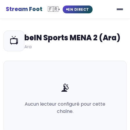
Stream Foot
🇫🇷
EN DIRECT
▾
beIN Sports MENA 2 (Ara)
📺
Ara
📡
Aucun lecteur configuré pour cette
chaîne.