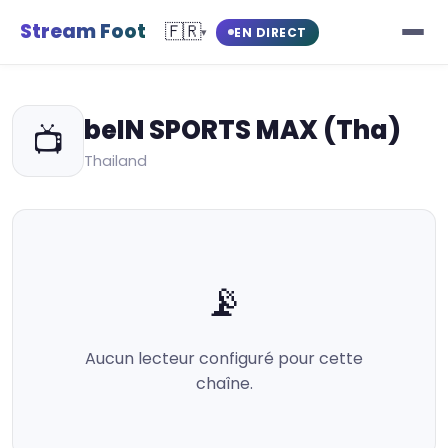
Stream Foot
🇫🇷
EN DIRECT
▾
beIN SPORTS MAX (Tha)
📺
Thailand
📡
Aucun lecteur configuré pour cette
chaîne.