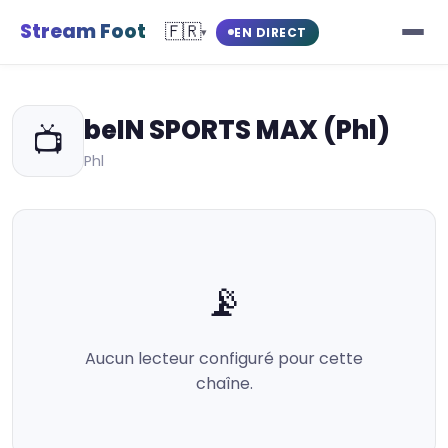
Stream Foot
🇫🇷
EN DIRECT
▾
beIN SPORTS MAX (Phl)
📺
Phl
📡
Aucun lecteur configuré pour cette
chaîne.