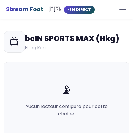
Stream Foot
🇫🇷
EN DIRECT
▾
beIN SPORTS MAX (Hkg)
📺
Hong Kong
📡
Aucun lecteur configuré pour cette
chaîne.