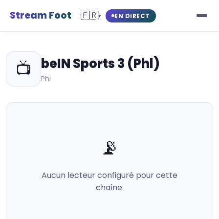
Stream Foot
🇫🇷
EN DIRECT
▾
beIN Sports 3 (Phl)
📺
Phl
📡
Aucun lecteur configuré pour cette
chaîne.