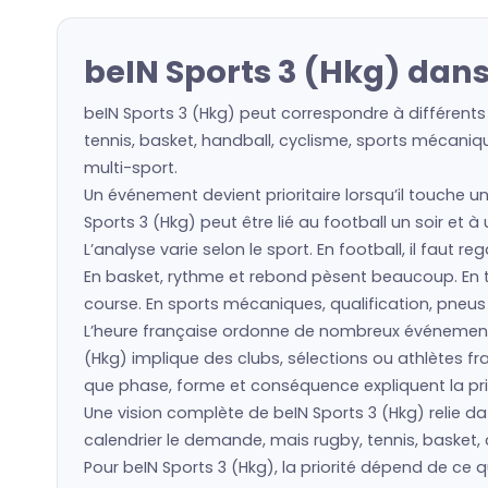
beIN Sports 3 (Hkg) dans
beIN Sports 3 (Hkg) peut correspondre à différents
tennis, basket, handball, cyclisme, sports mécaniqu
multi-sport.
Un événement devient prioritaire lorsqu’il touche u
Sports 3 (Hkg) peut être lié au football un soir et 
L’analyse varie selon le sport. En football, il faut 
En basket, rythme et rebond pèsent beaucoup. En ten
course. En sports mécaniques, qualification, pneu
L’heure française ordonne de nombreux événement
(Hkg) implique des clubs, sélections ou athlètes 
que phase, forme et conséquence expliquent la prio
Une vision complète de beIN Sports 3 (Hkg) relie da
calendrier le demande, mais rugby, tennis, basket, 
Pour beIN Sports 3 (Hkg), la priorité dépend de ce