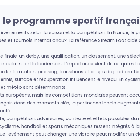
 le programme sportif françai
 événements selon la saison et la compétition. En France, le 
es et tournois internationaux. La référence Stream Foot aide à 
ne finale, un derby, une qualification, un classement, une séle
à un autre sport le lendemain. L’importance vient de ce qui est
regarder formation, pressing, transitions et coups de pied arrêté
nis, surface et récupération influencent le niveau. En cyclism
s et météo sont déterminants.
s européens, mais les compétitions mondiales peuvent occup
français dans des moments clés, la pertinence locale augment
rité.
te, compétition, adversaires, contexte et effets possibles du r
cyclisme, handball et sports mécaniques restent intégrés à la 
 que l’événement peut changer. Une victoire peut modifier un 