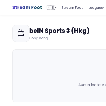
Stream Foot
🇫🇷
Leagues
Stream Foot
▾
▾
beIN Sports 3 (Hkg)
📺
Hong Kong
Aucun lecteur 