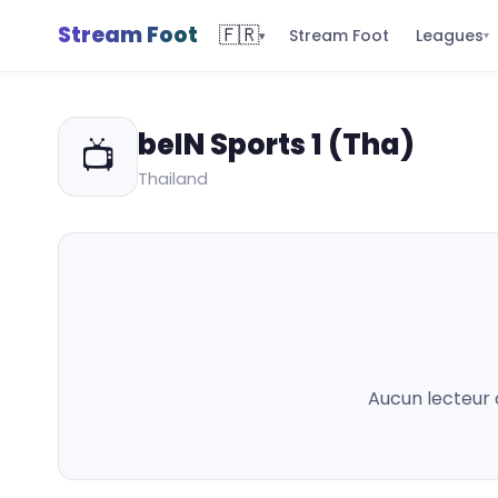
Stream Foot
🇫🇷
Leagues
Stream Foot
▾
▾
beIN Sports 1 (Tha)
📺
Thailand
Aucun lecteur 