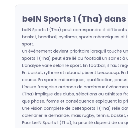
beIN Sports 1 (Tha) dans
beIN Sports 1 (Tha) peut correspondre à différents
basket, handball, cyclisme, sports mécaniques et to
sport.
Un événement devient prioritaire lorsqu’il touche u
Sports 1 (Tha) peut être lié au football un soir et 
L’analyse varie selon le sport. En football, il faut 
En basket, rythme et rebond pèsent beaucoup. En ten
course. En sports mécaniques, qualification, pneu
L’heure française ordonne de nombreux événements
(Tha) implique des clubs, sélections ou athlètes 
que phase, forme et conséquence expliquent la prio
Une vision complète de beIN Sports 1 (Tha) relie dat
calendrier le demande, mais rugby, tennis, basket, 
Pour beIN Sports 1 (Tha), la priorité dépend de ce