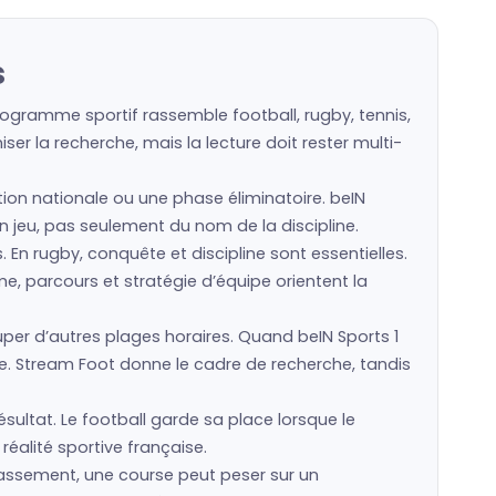
s
rogramme sportif rassemble football, rugby, tennis,
er la recherche, mais la lecture doit rester multi-
ction nationale ou une phase éliminatoire. beIN
en jeu, pas seulement du nom de la discipline.
s. En rugby, conquête et discipline sont essentielles.
e, parcours et stratégie d’équipe orientent la
r d’autres plages horaires. Quand beIN Sports 1
e. Stream Foot donne le cadre de recherche, tandis
ésultat. Le football garde sa place lorsque le
réalité sportive française.
classement, une course peut peser sur un