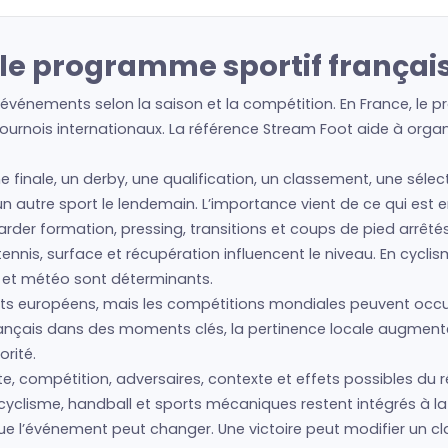
 le programme sportif françai
 événements selon la saison et la compétition. En France, le p
urnois internationaux. La référence Stream Foot aide à organis
ne finale, un derby, une qualification, un classement, une séle
à un autre sport le lendemain. L’importance vient de ce qui est 
regarder formation, pressing, transitions et coups de pied arrêté
nis, surface et récupération influencent le niveau. En cyclism
s et météo sont déterminants.
 européens, mais les compétitions mondiales peuvent occupe
français dans des moments clés, la pertinence locale augment
rité.
e, compétition, adversaires, contexte et effets possibles du r
cyclisme, handball et sports mécaniques restent intégrés à la 
 que l’événement peut changer. Une victoire peut modifier un 