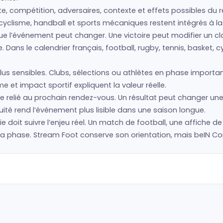
e, compétition, adversaires, contexte et effets possibles du ré
cyclisme, handball et sports mécaniques restent intégrés à la 
que l’événement peut changer. Une victoire peut modifier un 
Dans le calendrier français, football, rugby, tennis, basket, 
us sensibles. Clubs, sélections ou athlètes en phase importan
 et impact sportif expliquent la valeur réelle.
 relié au prochain rendez-vous. Un résultat peut changer une
ité rend l’événement plus lisible dans une saison longue.
hie doit suivre l’enjeu réel. Un match de football, une affiche d
hase. Stream Foot conserve son orientation, mais beIN Conne