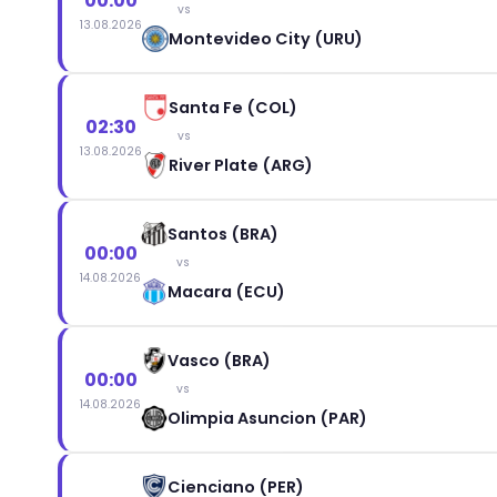
00:00
vs
13.08.2026
Montevideo City (URU)
Santa Fe (COL)
02:30
vs
13.08.2026
River Plate (ARG)
Santos (BRA)
00:00
vs
14.08.2026
Macara (ECU)
Vasco (BRA)
00:00
vs
14.08.2026
Olimpia Asuncion (PAR)
Cienciano (PER)