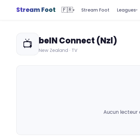
Stream Foot
🇫🇷
Leagues
Stream Foot
▾
▾
beIN Connect (Nzl)
📺
New Zealand · TV
Aucun lecteur 