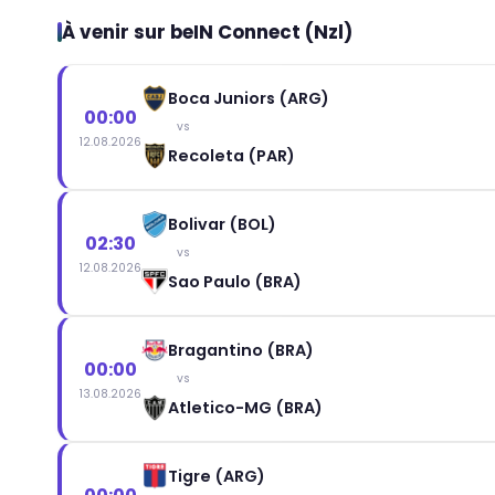
À venir sur beIN Connect (Nzl)
Boca Juniors (ARG)
00:00
vs
12.08.2026
Recoleta (PAR)
Bolivar (BOL)
02:30
vs
12.08.2026
Sao Paulo (BRA)
Bragantino (BRA)
00:00
vs
13.08.2026
Atletico-MG (BRA)
Tigre (ARG)