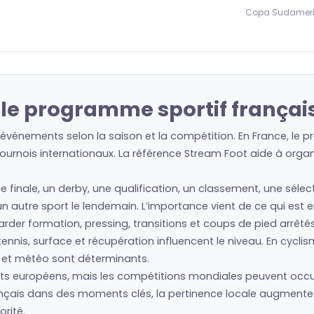
Copa Sudamer
 le programme sportif françai
événements selon la saison et la compétition. En France, le p
urnois internationaux. La référence Stream Foot aide à organis
ne finale, un derby, une qualification, un classement, une séle
 un autre sport le lendemain. L’importance vient de ce qui est 
regarder formation, pressing, transitions et coups de pied arrêté
nis, surface et récupération influencent le niveau. En cyclism
s et météo sont déterminants.
s européens, mais les compétitions mondiales peuvent occu
français dans des moments clés, la pertinence locale augmente
rité.