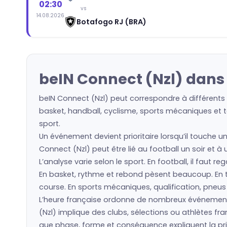
02:30
vs
14.08.2026
Botafogo RJ (BRA)
beIN Connect (Nzl) dans
beIN Connect (Nzl) peut correspondre à différents 
basket, handball, cyclisme, sports mécaniques et to
sport.
Un événement devient prioritaire lorsqu’il touche u
Connect (Nzl) peut être lié au football un soir et à
L’analyse varie selon le sport. En football, il faut 
En basket, rythme et rebond pèsent beaucoup. En ten
course. En sports mécaniques, qualification, pneu
L’heure française ordonne de nombreux événement
(Nzl) implique des clubs, sélections ou athlètes 
que phase, forme et conséquence expliquent la prio