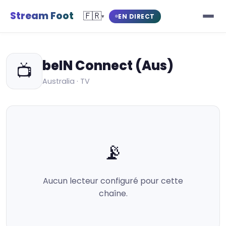
Stream Foot
🇫🇷
EN DIRECT
▾
beIN Connect (Aus)
📺
Australia · TV
📡
Aucun lecteur configuré pour cette
chaîne.