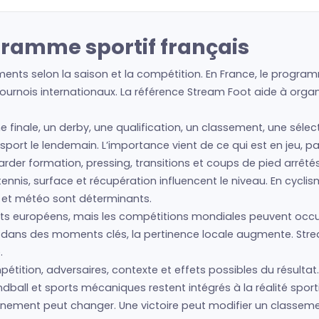
gramme sportif français
nts selon la saison et la compétition. En France, le programm
urnois internationaux. La référence Stream Foot aide à organis
ne finale, un derby, une qualification, un classement, une séle
e sport le lendemain. L’importance vient de ce qui est en jeu, 
regarder formation, pressing, transitions et coups de pied arrêté
nis, surface et récupération influencent le niveau. En cyclism
s et météo sont déterminants.
s européens, mais les compétitions mondiales peuvent occup
is dans des moments clés, la pertinence locale augmente. Str
.
tition, adversaires, contexte et effets possibles du résultat. 
ball et sports mécaniques restent intégrés à la réalité sport
événement peut changer. Une victoire peut modifier un classe