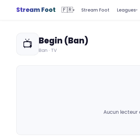
Stream Foot
🇫🇷
Leagues
Stream Foot
▾
▾
Begin (Ban)
📺
Ban · TV
Aucun lecteur 