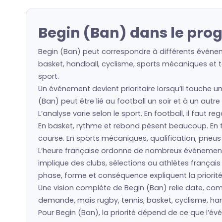
Begin (Ban) dans le pro
Begin (Ban) peut correspondre à différents événeme
basket, handball, cyclisme, sports mécaniques et to
sport.
Un événement devient prioritaire lorsqu’il touche u
(Ban) peut être lié au football un soir et à un autr
L’analyse varie selon le sport. En football, il faut 
En basket, rythme et rebond pèsent beaucoup. En ten
course. En sports mécaniques, qualification, pneu
L’heure française ordonne de nombreux événement
implique des clubs, sélections ou athlètes frança
phase, forme et conséquence expliquent la priorité
Une vision complète de Begin (Ban) relie date, compé
demande, mais rugby, tennis, basket, cyclisme, hand
Pour Begin (Ban), la priorité dépend de ce que l’