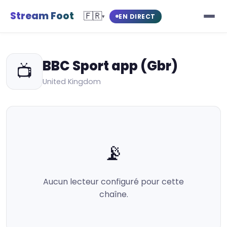
Stream Foot
🇫🇷
EN DIRECT
▾
BBC Sport app (Gbr)
📺
United Kingdom
📡
Aucun lecteur configuré pour cette
chaîne.