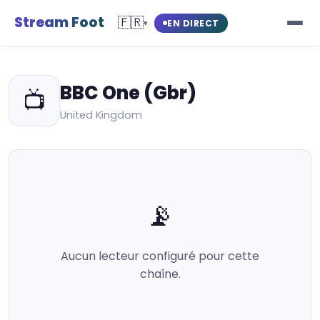
Stream Foot
🇫🇷
EN DIRECT
▾
BBC One (Gbr)
📺
United Kingdom
📡
Aucun lecteur configuré pour cette
chaîne.