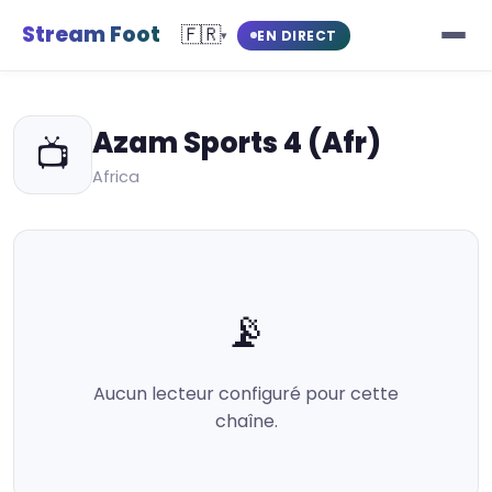
Stream Foot
🇫🇷
EN DIRECT
▾
Azam Sports 4 (Afr)
📺
Africa
📡
Aucun lecteur configuré pour cette
chaîne.