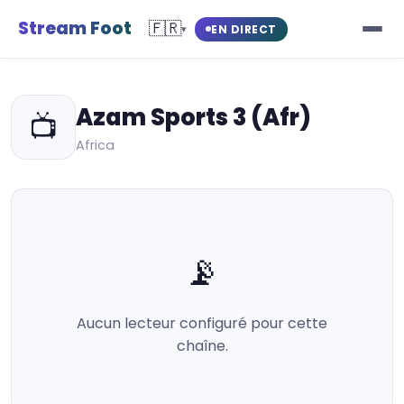
Stream Foot
🇫🇷
EN DIRECT
▾
Azam Sports 3 (Afr)
📺
Africa
📡
Aucun lecteur configuré pour cette
chaîne.