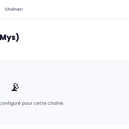
Chaînes
▾
(Mys)
📡
configuré pour cette chaîne.