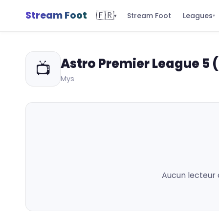
Stream Foot
🇫🇷
Leagues
Stream Foot
▾
▾
Astro Premier League 5 
📺
Mys
Aucun lecteur 