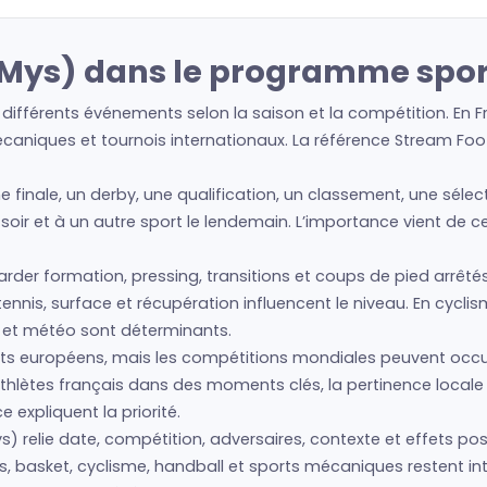
(Mys) dans le programme sport
différents événements selon la saison et la compétition. En F
écaniques et tournois internationaux. La référence Stream Foot
ne finale, un derby, une qualification, un classement, une séle
 soir et à un autre sport le lendemain. L’importance vient de 
regarder formation, pressing, transitions et coups de pied arrêté
nis, surface et récupération influencent le niveau. En cyclism
s et météo sont déterminants.
s européens, mais les compétitions mondiales peuvent occup
athlètes français dans des moments clés, la pertinence loca
expliquent la priorité.
 relie date, compétition, adversaires, contexte et effets poss
s, basket, cyclisme, handball et sports mécaniques restent inté