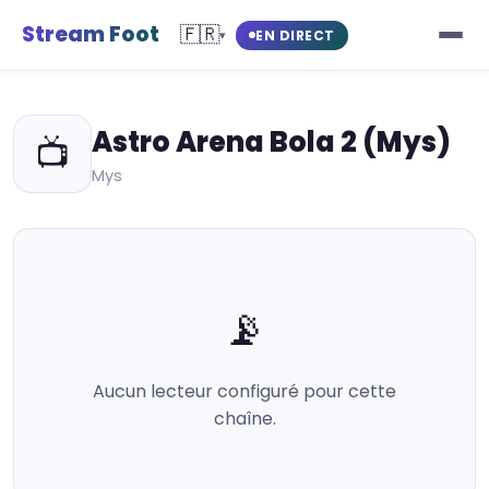
Stream Foot
🇫🇷
EN DIRECT
▾
Astro Arena Bola 2 (Mys)
📺
Mys
📡
Aucun lecteur configuré pour cette
chaîne.