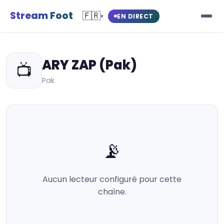
Stream Foot
🇫🇷
EN DIRECT
▾
ARY ZAP (Pak)
📺
Pak
📡
Aucun lecteur configuré pour cette
chaîne.