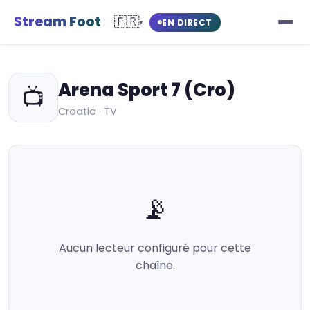
Stream Foot
🇫🇷
EN DIRECT
▾
Arena Sport 7 (Cro)
📺
Croatia · TV
📡
Aucun lecteur configuré pour cette
chaîne.