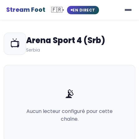
Stream Foot
🇫🇷
EN DIRECT
▾
Arena Sport 4 (Srb)
📺
Serbia
📡
Aucun lecteur configuré pour cette
chaîne.