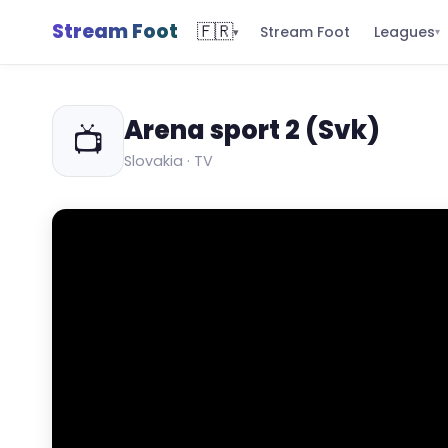
Stream Foot
🇫🇷
Leagues
Stream Foot
▾
▾
Arena sport 2 (Svk)
📺
Slovakia · TV