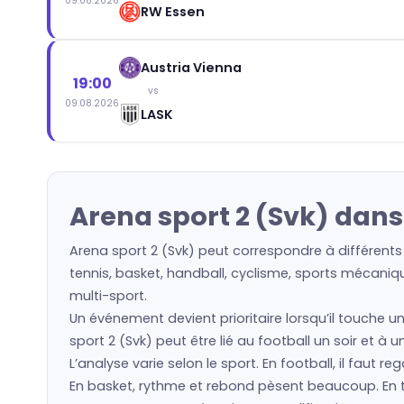
09.08.2026
RW Essen
Austria Vienna
19:00
vs
09.08.2026
LASK
Arena sport 2 (Svk) dans
Arena sport 2 (Svk) peut correspondre à différents
tennis, basket, handball, cyclisme, sports mécaniqu
multi-sport.
Un événement devient prioritaire lorsqu’il touche u
sport 2 (Svk) peut être lié au football un soir et à
L’analyse varie selon le sport. En football, il faut 
En basket, rythme et rebond pèsent beaucoup. En ten