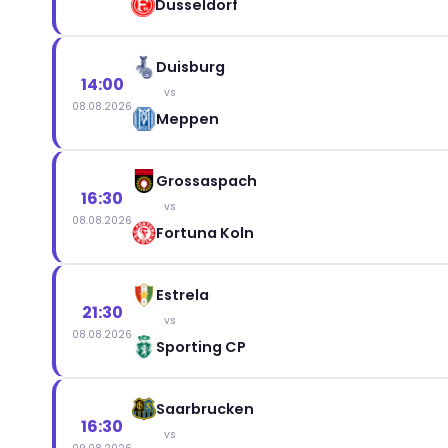
Dusseldorf
Duisburg
14:00
vs
08.08.2026
Meppen
Grossaspach
16:30
vs
08.08.2026
Fortuna Koln
Estrela
21:30
vs
08.08.2026
Sporting CP
Saarbrucken
16:30
vs