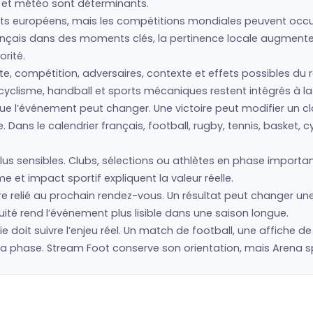
s et météo sont déterminants.
s européens, mais les compétitions mondiales peuvent occup
français dans des moments clés, la pertinence locale augment
rité.
te, compétition, adversaires, contexte et effets possibles du r
cyclisme, handball et sports mécaniques restent intégrés à la 
 que l’événement peut changer. Une victoire peut modifier un 
Dans le calendrier français, football, rugby, tennis, basket, 
us sensibles. Clubs, sélections ou athlètes en phase importan
 et impact sportif expliquent la valeur réelle.
e relié au prochain rendez-vous. Un résultat peut changer une
ité rend l’événement plus lisible dans une saison longue.
hie doit suivre l’enjeu réel. Un match de football, une affiche d
hase. Stream Foot conserve son orientation, mais Arena spor