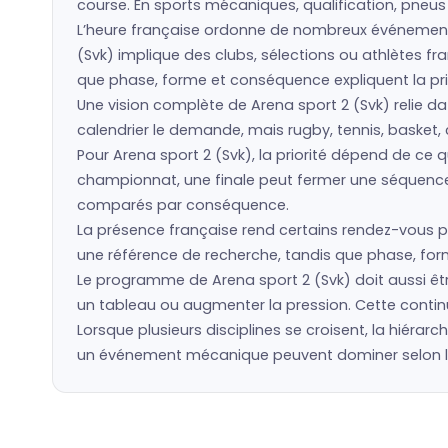
course. En sports mécaniques, qualification, pneu
L’heure française ordonne de nombreux événement
(Svk) implique des clubs, sélections ou athlètes 
que phase, forme et conséquence expliquent la prio
Une vision complète de Arena sport 2 (Svk) relie da
calendrier le demande, mais rugby, tennis, basket, 
Pour Arena sport 2 (Svk), la priorité dépend de ce
championnat, une finale peut fermer une séquence. 
comparés par conséquence.
La présence française rend certains rendez-vous pl
une référence de recherche, tandis que phase, forme
Le programme de Arena sport 2 (Svk) doit aussi êtr
un tableau ou augmenter la pression. Cette continu
Lorsque plusieurs disciplines se croisent, la hiérarc
un événement mécanique peuvent dominer selon la p