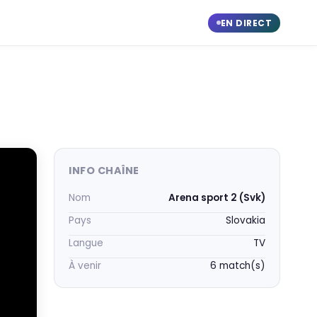
EN DIRECT
INFO CHAÎNE
Nom
Arena sport 2 (Svk)
Pays
Slovakia
Langue
TV
À venir
6 match(s)