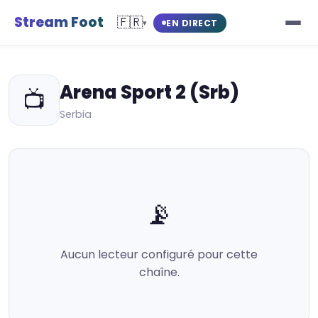
Stream Foot
🇫🇷
EN DIRECT
▾
Arena Sport 2 (Srb)
📺
Serbia
📡
Aucun lecteur configuré pour cette
chaîne.