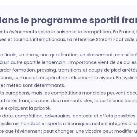
ans le programme sportif fra
nts événements selon la saison et la compétition. En France,
es et tournois internationaux. La référence Stream Foot aide à 
ne finale, un derby, une qualification, un classement, une séle
 à un autre sport le lendemain. L’importance vient de ce qui e
regarder formation, pressing, transitions et coups de pied arrêté
nis, surface et récupération influencent le niveau. En cyclism
s et météo sont déterminants.
s européens, mais les compétitions mondiales peuvent occup
 athlètes français dans des moments clés, la pertinence loc
expliquent la priorité.
date, compétition, adversaires, contexte et effets possibles d
cyclisme, handball et sports mécaniques restent intégrés à la 
 ce que l’événement peut changer. Une victoire peut modifier 