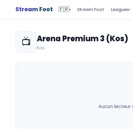
Stream Foot
🇫🇷
Leagues
Stream Foot
▾
▾
Arena Premium 3 (Kos)
📺
Kos
Aucun lecteur 