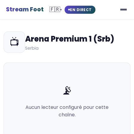
Stream Foot
🇫🇷
EN DIRECT
▾
Arena Premium 1 (Srb)
📺
Serbia
📡
Aucun lecteur configuré pour cette
chaîne.