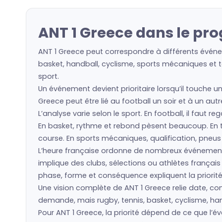
ANT 1 Greece dans le pr
ANT 1 Greece peut correspondre à différents événem
basket, handball, cyclisme, sports mécaniques et to
sport.
Un événement devient prioritaire lorsqu’il touche un
Greece peut être lié au football un soir et à un aut
L’analyse varie selon le sport. En football, il faut 
En basket, rythme et rebond pèsent beaucoup. En ten
course. En sports mécaniques, qualification, pneu
L’heure française ordonne de nombreux événement
implique des clubs, sélections ou athlètes frança
phase, forme et conséquence expliquent la priorité
Une vision complète de ANT 1 Greece relie date, comp
demande, mais rugby, tennis, basket, cyclisme, hand
Pour ANT 1 Greece, la priorité dépend de ce que l