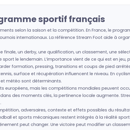
ogramme sportif français
ents selon la saison et la compétition. En France, le program
urnois internationaux. La référence Stream Foot aide à organis
e finale, un derby, une qualification, un classement, une séle
re sport le lendemain. L’importance vient de ce qui est en jeu,
regarder formation, pressing, transitions et coups de pied arrêté
nis, surface et récupération influencent le niveau. En cyclism
s et météo sont déterminants.
s européens, mais les compétitions mondiales peuvent occup
is dans des moments clés, la pertinence locale augmente. Str
.
étition, adversaires, contexte et effets possibles du résultat.
ball et sports mécaniques restent intégrés à la réalité sport
’événement peut changer. Une victoire peut modifier un class