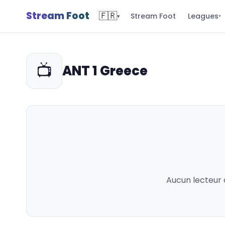
Stream Foot
🇫🇷
Leagues
Stream Foot
▾
▾
📺
ANT 1 Greece
Aucun lecteur 