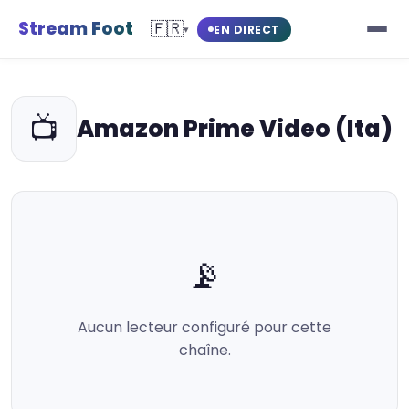
Stream Foot
🇫🇷
EN DIRECT
▾
📺
Amazon Prime Video (Ita)
📡
Aucun lecteur configuré pour cette
chaîne.