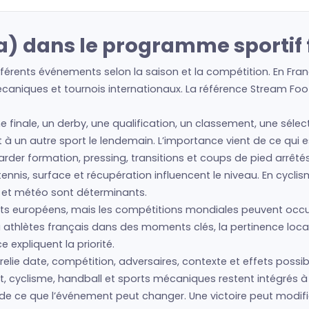
) dans le programme sportif 
érents événements selon la saison et la compétition. En Fran
écaniques et tournois internationaux. La référence Stream Foot
ne finale, un derby, une qualification, un classement, une sél
et à un autre sport le lendemain. L’importance vient de ce qui 
regarder formation, pressing, transitions et coups de pied arrêté
nis, surface et récupération influencent le niveau. En cyclism
s et météo sont déterminants.
s européens, mais les compétitions mondiales peuvent occu
ou athlètes français dans des moments clés, la pertinence lo
expliquent la priorité.
lie date, compétition, adversaires, contexte et effets possibl
t, cyclisme, handball et sports mécaniques restent intégrés à l
 de ce que l’événement peut changer. Une victoire peut modif