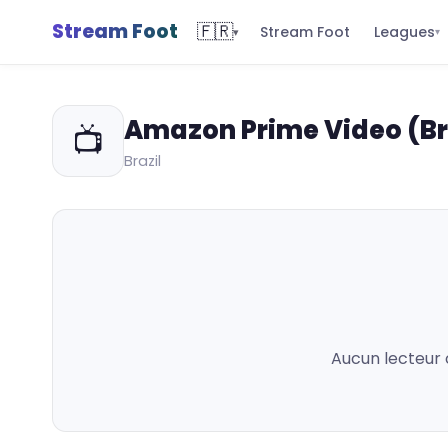
Stream Foot
🇫🇷
Leagues
Stream Foot
▾
▾
Amazon Prime Video (B
📺
Brazil
Aucun lecteur 