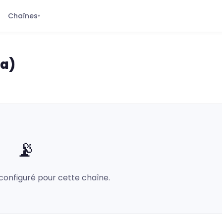
Chaînes
▾
ra)
📡
configuré pour cette chaîne.