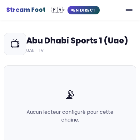
Stream Foot
🇫🇷
EN DIRECT
▾
Abu Dhabi Sports 1 (Uae)
📺
UAE · TV
📡
Aucun lecteur configuré pour cette
chaîne.