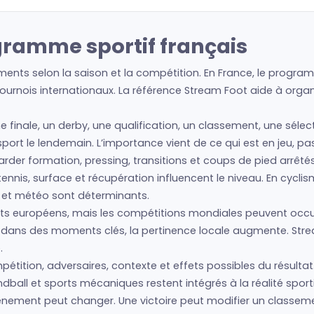
gramme sportif français
ents selon la saison et la compétition. En France, le program
urnois internationaux. La référence Stream Foot aide à organis
ne finale, un derby, une qualification, un classement, une séle
e sport le lendemain. L’importance vient de ce qui est en jeu, p
regarder formation, pressing, transitions et coups de pied arrêté
nis, surface et récupération influencent le niveau. En cyclism
s et météo sont déterminants.
s européens, mais les compétitions mondiales peuvent occup
is dans des moments clés, la pertinence locale augmente. Str
.
étition, adversaires, contexte et effets possibles du résultat.
ball et sports mécaniques restent intégrés à la réalité sport
’événement peut changer. Une victoire peut modifier un classe