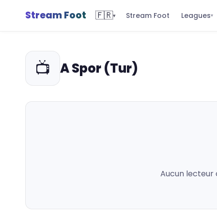
Stream Foot
🇫🇷
Leagues
Stream Foot
▾
▾
📺
A Spor (Tur)
Aucun lecteur 