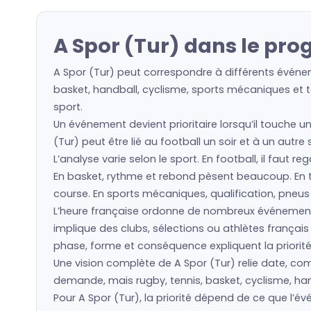
A Spor (Tur) dans le pro
A Spor (Tur) peut correspondre à différents événem
basket, handball, cyclisme, sports mécaniques et to
sport.
Un événement devient prioritaire lorsqu’il touche u
(Tur) peut être lié au football un soir et à un autr
L’analyse varie selon le sport. En football, il faut 
En basket, rythme et rebond pèsent beaucoup. En ten
course. En sports mécaniques, qualification, pneu
L’heure française ordonne de nombreux événement
implique des clubs, sélections ou athlètes frança
phase, forme et conséquence expliquent la priorité
Une vision complète de A Spor (Tur) relie date, comp
demande, mais rugby, tennis, basket, cyclisme, hand
Pour A Spor (Tur), la priorité dépend de ce que l