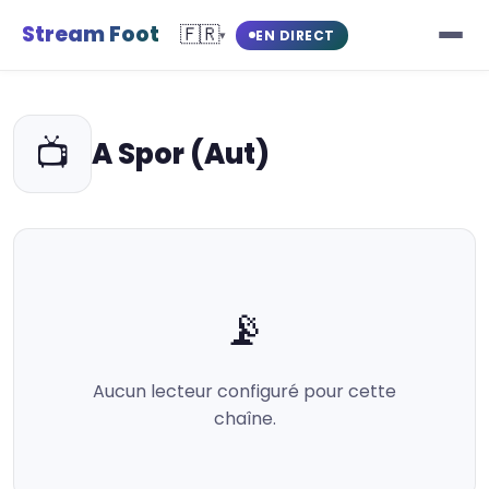
Stream Foot
🇫🇷
EN DIRECT
▾
📺
A Spor (Aut)
📡
Aucun lecteur configuré pour cette
chaîne.