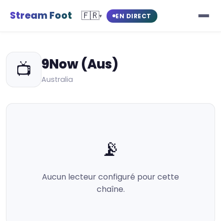
Stream Foot
🇫🇷
EN DIRECT
▾
9Now (Aus)
📺
Australia
📡
Aucun lecteur configuré pour cette
chaîne.