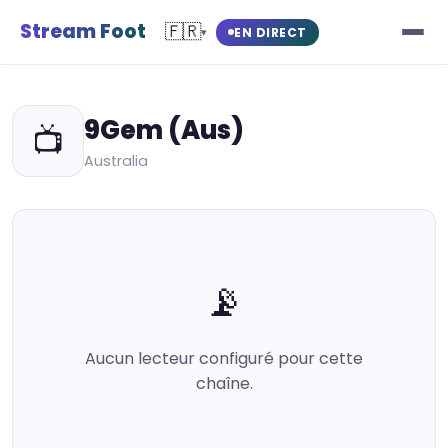
Stream Foot
🇫🇷
EN DIRECT
▾
9Gem (Aus)
📺
Australia
📡
Aucun lecteur configuré pour cette
chaîne.