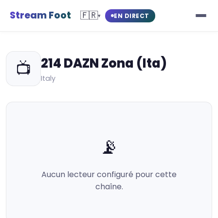
Stream Foot
🇫🇷
EN DIRECT
▾
214 DAZN Zona (Ita)
📺
Italy
📡
Aucun lecteur configuré pour cette
chaîne.